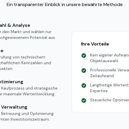
Ein transparenter Einblick in unsere bewährte Methode
ahl & Analyse
en den Markt und wählen nur
achgewiesenem Potenzial aus.
Ihre Vorteile
ce
Kein eigener Aufwan
rüfung von technischem
Objektauswahl
chaftlichen Kennzahlen und
pekten.
Professionelle Verw
Zeitaufwand
ptimierung
Langfristige Werten
r Kaufprozess und strategische
Expertise
ür maximale Wertentwicklung.
Steuerliche Optimier
e Verwaltung
he Betreuung und Optimierung
mten Investitionszeitraum.