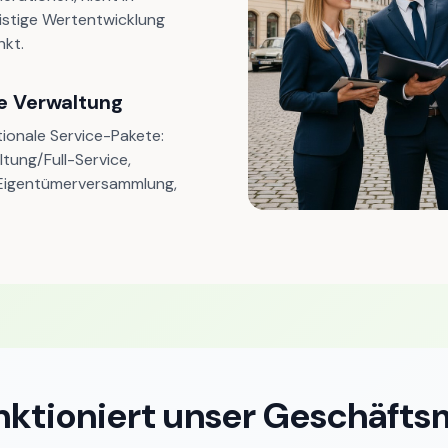
istige Wertentwicklung
nkt.
le Verwaltung
ionale Service-Pakete:
tung/Full-Service,
, Eigentümerversammlung,
nktioniert unser Geschäfts