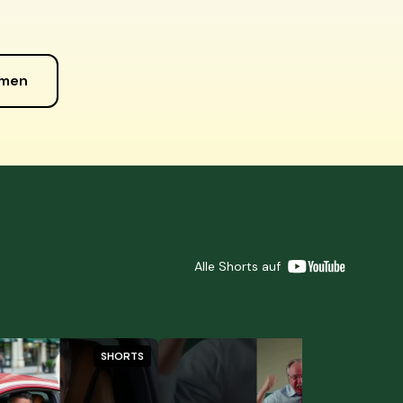
hmen
Alle Shorts auf
SHORTS
SH