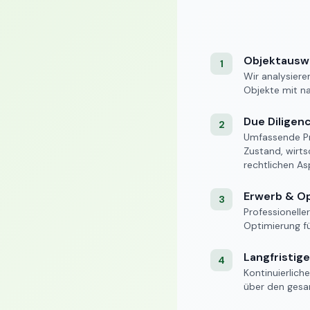
Objektausw
1
Wir analysier
Objekte mit n
Due Diligen
2
Umfassende P
Zustand, wirts
rechtlichen As
Erwerb & O
3
Professionelle
Optimierung f
Langfristig
4
Kontinuierlic
über den gesa