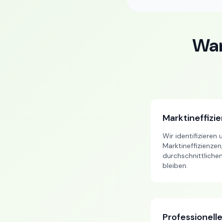
War
Marktineffizi
Wir identifizieren
Marktineffizienzen
durchschnittliche
bleiben.
Professionell