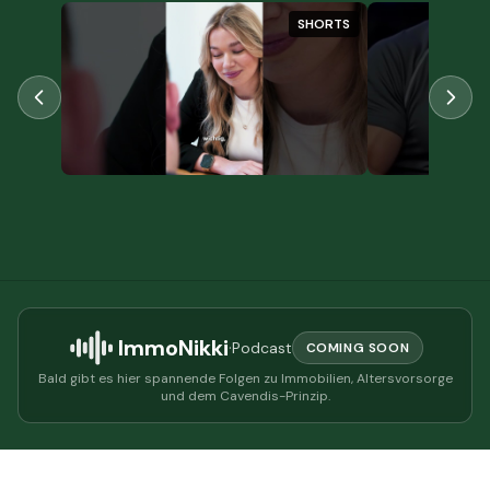
HORTS
SHORTS
ImmoNikki
·
Podcast
COMING SOON
Bald gibt es hier spannende Folgen zu Immobilien, Altersvorsorge
und dem Cavendis-Prinzip.