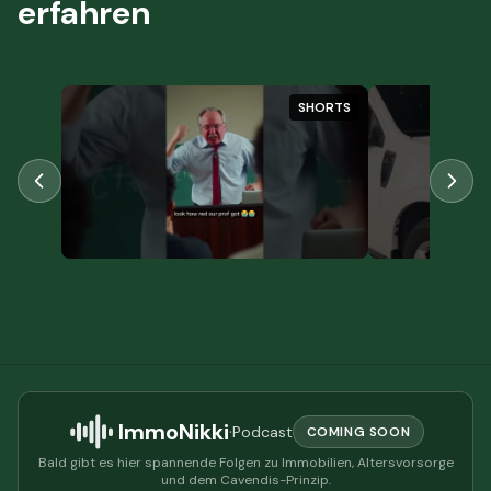
erfahren
HORTS
SHORTS
ImmoNikki
·
Podcast
COMING SOON
Bald gibt es hier spannende Folgen zu Immobilien, Altersvorsorge
und dem Cavendis-Prinzip.