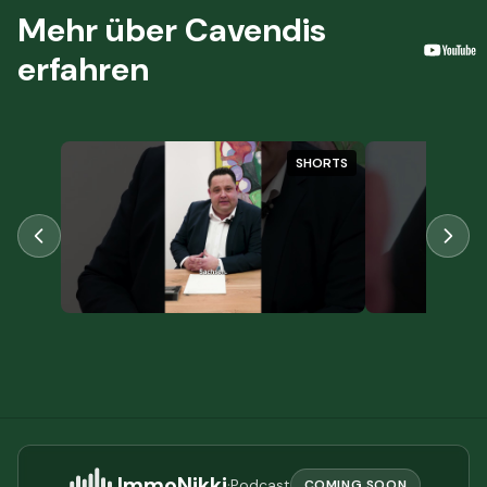
Mehr über Cavendis
erfahren
SHORTS
ImmoNikki
·
Podcast
COMING SOON